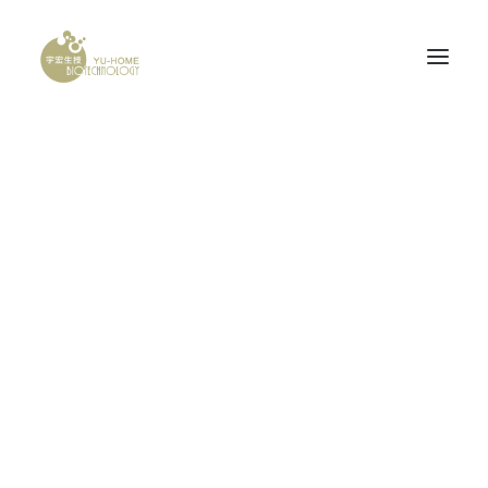
Portfolio Boxed Square
PROBONE
Home
Portfolio Boxed Square
腦神經科
產品認證
研發計畫
SHOW ALL
ADV
BRANDING
DESIGN
PHOTO
WEB