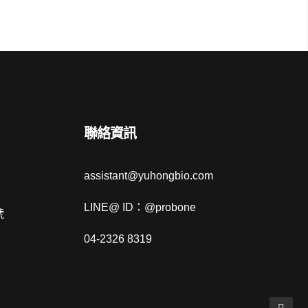
聯絡資訊
assistant@yuhongbio.com
LINE@ ID：@probone
號
04-2326 8319