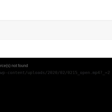
rce(s) not found
p-content/uploads/2020/02/0215_open.mp4?_=2