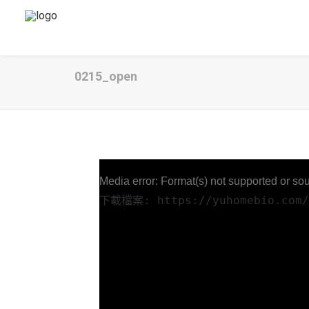
0215_open
Media error: Format(s) not supported or sou
下載檔案: https://yuhomebio.com/w