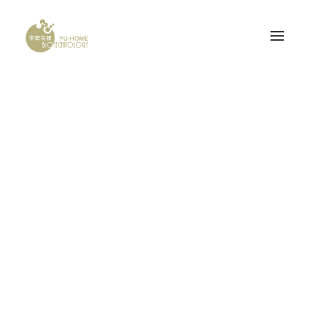
Demo media 218315038
PROBONE
Home
Demo media 218315038
Demo media 218315038
腦神經科
產品認證
研發計畫