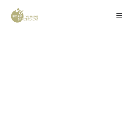
Demo media 246299719
PROBONE
Home
Demo media 246299719
Demo media 246299719
腦神經科
產品認證
研發計畫