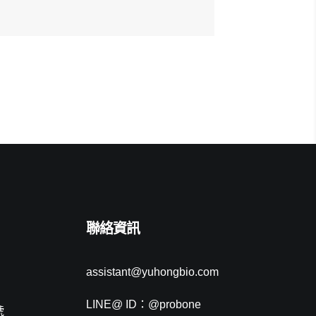
聯絡資訊
assistant@yuhongbio.com
LINE@ ID：@probone
號