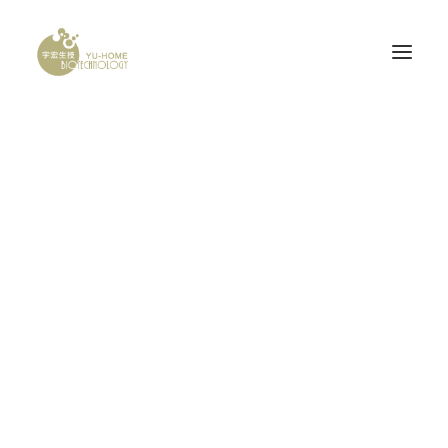
Demo media 751618780
PROBONE
Home
Demo media 751618780
Demo media 751618780
腦神經科
產品認證
研發計畫