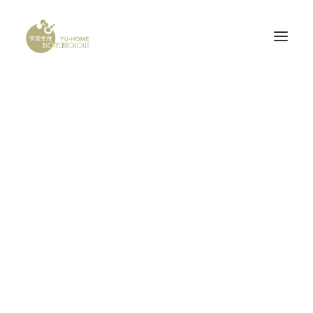
probone-product
PROBONE
Home
probone-product
probone-product
腦神經科
產品認證
研發計畫