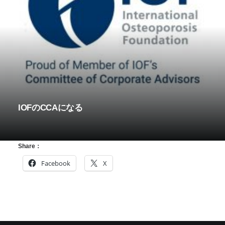
IOFのCCAになる
Share：
Facebook
X