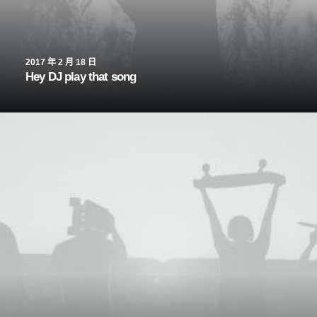
2017 年 2 月 18 日
Hey DJ play that song